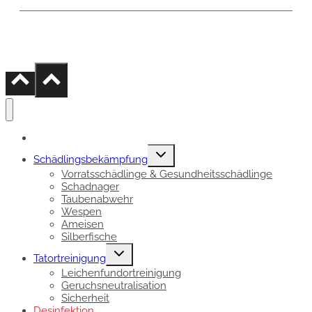
Impressum
|
Datenschutz
|
Kontakt
Untermenü
Schädlingsbekämpfung
umschalten
Vorratsschädlinge & Gesundheitsschädlinge
Schadnager
Taubenabwehr
Wespen
Ameisen
Silberfische
Untermenü
Tatortreinigung
umschalten
Leichenfundortreinigung
Geruchsneutralisation
Sicherheit
Desinfektion