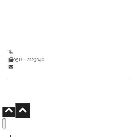
Große Straße 21
30453 Hannover
Öffnungszeiten
Montag bis Freitag
08:00 Uhr bis 16:00 Uhr
0511 – 2123060
0511 – 2123040
cmd@cmd-reinigung-hannover.de
Impressum
|
Datenschutz
|
Kontakt