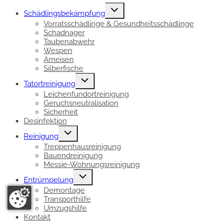
Untermenü
Schädlingsbekämpfung
umschalten
Vorratsschädlinge & Gesundheitsschädlinge
Schadnager
Taubenabwehr
Wespen
Ameisen
Silberfische
Untermenü
Tatortreinigung
umschalten
Leichenfundortreinigung
Geruchsneutralisation
Sicherheit
Desinfektion
Untermenü
Reinigung
umschalten
Treppenhausreinigung
Bauendreinigung
Messie-Wohnungsreinigung
Untermenü
Entrümpelung
umschalten
Demontage
Transporthilfe
Umzugshilfe
Kontakt